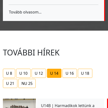
Tovább olvasom...
TOVÁBBI HÍREK
U 8
U 10
U 12
U 14
U 16
U 18
U 21
NU 25
U14B | Harmadikok lettünk a