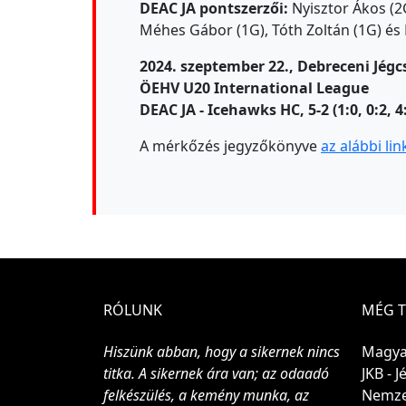
DEAC JA pontszerzői:
Nyisztor Ákos (2G
Méhes Gábor (1G), Tóth Zoltán (1G) és 
2024. szeptember 22., Debreceni Jég
ÖEHV U20 International League
DEAC JA - Icehawks HC, 5-2 (1:0, 0:2, 4
A mérkőzés jegyzőkönyve
az alábbi li
RÓLUNK
MÉG 
Hiszünk abban, hogy a sikernek nincs
Magya
titka. A sikernek ára van; az odaadó
JKB - 
felkészülés, a kemény munka, az
Nemze