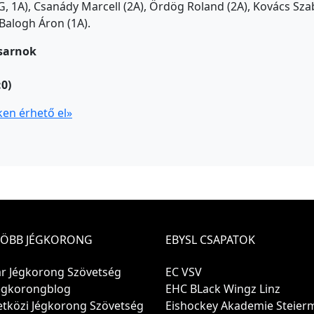
, 1A), Csanády Marcell (2A), Ördög Roland (2A), Kovács Szab
Balogh Áron (1A).
csarnok
:0)
nken érhető el»
TÖBB JÉGKORONG
EBYSL CSAPATOK
r Jégkorong Szövetség
EC VSV
Jégkorongblog
EHC BLack Wingz Linz
tközi Jégkorong Szövetség
Eishockey Akademie Steier