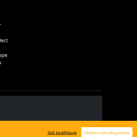
'
lect
ope
s
Süti beállítások
Minden süti elfogadása