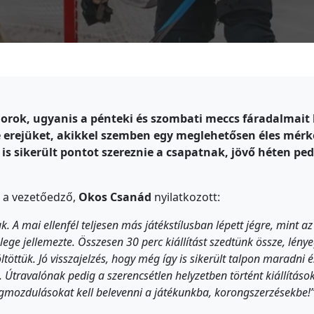
orok, ugyanis a pénteki és szombati meccs fáradalmait
e erejüket, akikkel szemben egy meglehetősen éles mérk
is sikerült pontot szereznie a csapatnak, jövő héten ped
l a vezetőedző,
Okos Csanád
nyilatkozott:
. A mai ellenfél teljesen más játékstílusban lépett jégre, mint az
lege jellemezte. Összesen 30 perc kiállítást szedtünk össze, lén
ttük. Jó visszajelzés, hogy még így is sikerült talpon maradni 
Útravalónak pedig a szerencsétlen helyzetben történt kiállításo
egmozdulásokat kell belevenni a játékunkba, korongszerzésekbe!