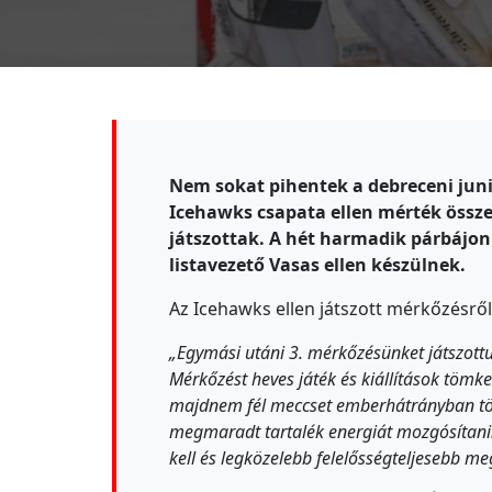
Nem sokat pihentek a debreceni juni
Icehawks csapata ellen mérték össz
játszottak. A hét harmadik párbájon 
listavezető Vasas ellen készülnek.
Az Icehawks ellen játszott mérkőzésrő
„Egymási utáni 3. mérkőzésünket játszottuk
Mérkőzést heves játék és kiállítások tömke
majdnem fél meccset emberhátrányban töltö
megmaradt tartalék energiát mozgósítani. 
kell és legközelebb felelősségteljesebb m