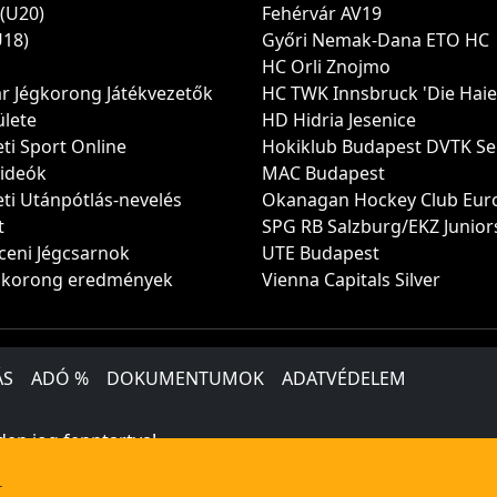
(U20)
Fehérvár AV19
U18)
Győri Nemak-Dana ETO HC
HC Orli Znojmo
r Jégkorong Játékvezetők
HC TWK Innsbruck 'Die Haie
ülete
HD Hidria Jesenice
i Sport Online
Hokiklub Budapest DVTK Se
videók
MAC Budapest
ti Utánpótlás-nevelés
Okanagan Hockey Club Eur
t
SPG RB Salzburg/EKZ Junior
ceni Jégcsarnok
UTE Budapest
égkorong eredmények
Vienna Capitals Silver
ÁS
ADÓ %
DOKUMENTUMOK
ADATVÉDELEM
en jog fenntartva!
.