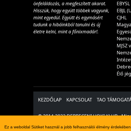
önfeláldozás, a megfeszített akarat.
EBYSL 
Hisszük, hogy együtt többek vagyunk,
EBJL (
mint egyedül. Együtt és egymásért
CJHL
tudunk a hibáinkból tanulni és új
Magya
életre kelni, mint a főnixmadár!.
Egyes
Nemzet
MJSZ 
Nemze
Intéze
Debre
Élő j
KEZDŐLAP
KAPCSOLAT
TAO TÁMOGAT
© 2014-2022 DEBRECENI HOKI KLUB - Mind
Ez a weboldal Sütiket használ a jobb felhasználói élmény érdekében