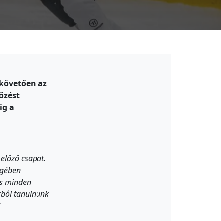
 követően az
őzést
ig a
 előző csapat.
yegében
és minden
kból tanulnunk
”