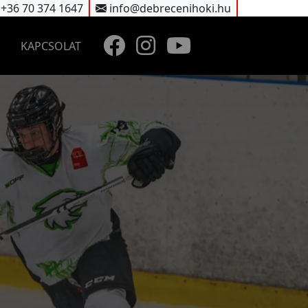
+36 70 374 1647
info@debrecenihoki.hu
KAPCSOLAT