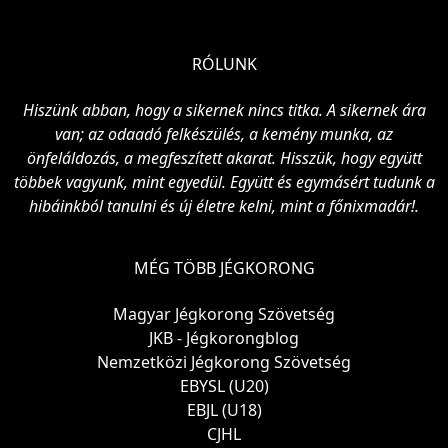
RÓLUNK
Hiszünk abban, hogy a sikernek nincs titka. A sikernek ára
van; az odaadó felkészülés, a kemény munka, az
önfeláldozás, a megfeszített akarat. Hisszük, hogy együtt
többek vagyunk, mint egyedül. Együtt és egymásért tudunk a
hibáinkból tanulni és új életre kelni, mint a főnixmadár!.
MÉG TÖBB JÉGKORONG
Magyar Jégkorong Szövetség
JKB - Jégkorongblog
Nemzetközi Jégkorong Szövetség
EBYSL (U20)
EBJL (U18)
CJHL