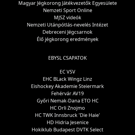
Magyar Jégkorong Játékvezetők Egyesülete
Nemzeti Sport Online
MJSZ videók
Nemzeti Utánpótlás-nevelés Intézet
Debreceni Jégcsarnok
Élő jégkorong eredmények
EBYSL CSAPATOK
EC VSV
EHC BLack Wingz Linz
Eishockey Akademie Steiermark
Fehérvár AV19
Győri Nemak-Dana ETO HC
HC Orli Znojmo
HC TWK Innsbruck 'Die Haie'
HD Hidria Jesenice
Hokiklub Budapest DVTK Select