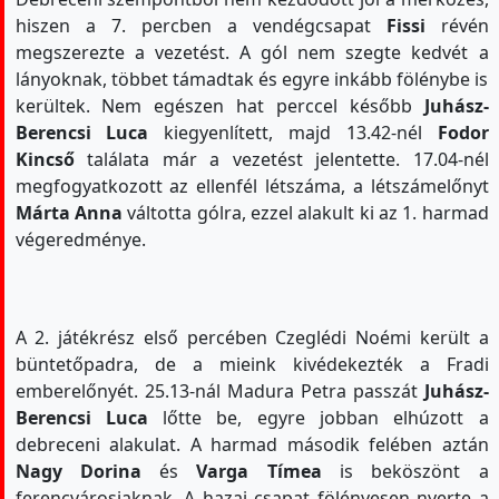
hiszen a 7. percben a vendégcsapat
Fissi
révén
megszerezte a vezetést. A gól nem szegte kedvét a
lányoknak, többet támadtak és egyre inkább fölénybe is
kerültek. Nem egészen hat perccel később
Juhász-
Berencsi Luca
kiegyenlített, majd 13.42-nél
Fodor
Kincső
találata már a vezetést jelentette. 17.04-nél
megfogyatkozott az ellenfél létszáma, a létszámelőnyt
Márta Anna
váltotta gólra, ezzel alakult ki az 1. harmad
végeredménye.
A 2. játékrész első percében Czeglédi Noémi került a
büntetőpadra, de a mieink kivédekezték a Fradi
emberelőnyét. 25.13-nál Madura Petra passzát
Juhász-
Berencsi Luca
lőtte be, egyre jobban elhúzott a
debreceni alakulat. A harmad második felében aztán
Nagy Dorina
és
Varga Tímea
is beköszönt a
ferencvárosiaknak. A hazai csapat fölényesen nyerte a