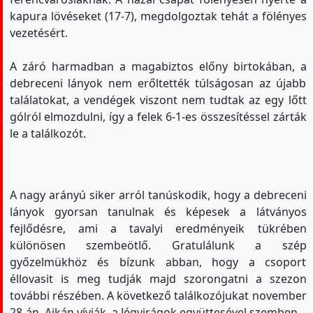
kapura lövéseket (17-7), megdolgoztak tehát a fölényes
vezetésért.
A záró harmadban a magabiztos előny birtokában, a
debreceni lányok nem erőltették túlságosan az újabb
találatokat, a vendégek viszont nem tudtak az egy lőtt
gólról elmozdulni, így a felek 6-1-es összesítéssel zárták
le a találkozót.
A nagy arányú siker arról tanúskodik, hogy a debreceni
lányok gyorsan tanulnak és képesek a látványos
fejlődésre, ami a tavalyi eredményeik tükrében
különösen szembeötlő. Gratulálunk a szép
győzelmükhöz és bízunk abban, hogy a csoport
éllovasit is meg tudják majd szorongatni a szezon
további részében. A következő találkozójukat november
28-án, Ajkán vívják, a Jégvirágok együttesével szemben.