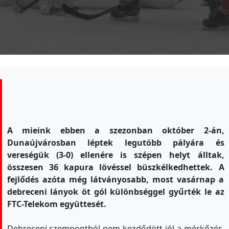
A mieink ebben a szezonban október 2-án,
Dunaújvárosban léptek legutóbb pályára és
vereségük (3-0) ellenére is szépen helyt álltak,
összesen 36 kapura lövéssel büszkélkedhettek. A
fejlődés azóta még látványosabb, most vasárnap a
debreceni lányok öt gól különbséggel gyűrték le az
FTC-Telekom együttesét.
Debreceni szempontból nem kezdődött jól a mérkőzés,